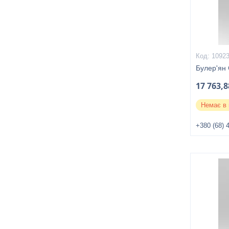
1092
Булер'ян 
17 763,8
Немає в 
+380 (68) 