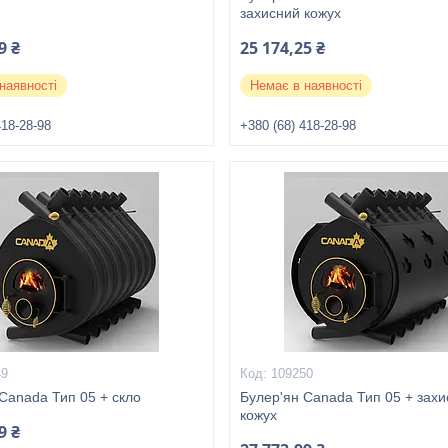
захисний кожух
9 ₴
25 174,25 ₴
наявності
Немає в наявності
418-28-98
+380 (68) 418-28-98
49
109250
Canada Тип 05 + скло
Булер'ян Canada Тип 05 + зах
кожух
9 ₴