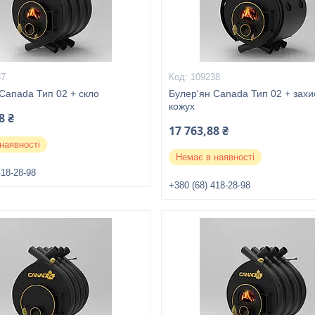
37
109238
Canada Тип 02 + скло
Булер'ян Canada Тип 02 + зах
кожух
8 ₴
17 763,88 ₴
наявності
Немає в наявності
418-28-98
+380 (68) 418-28-98