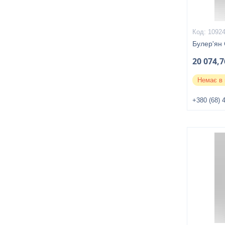
1092
Булер'ян 
20 074,7
Немає в 
+380 (68) 