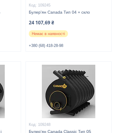
109245
4
Булер'ян Canada Тип 04 + скло
24 107,69 ₴
Немає в наявності
+380 (68) 418-28-98
109248
і
Булер'ян Canada Classic Тип 05