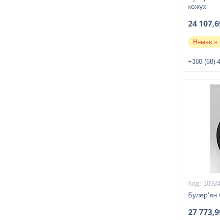
кожух
24 107,6
Немає в 
+380 (68) 
1092
Булер'ян 
27 773,9