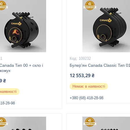
31
109232
Canada Тип 00 + скло і
Булер'ян Canada Classic Тип 0
 кожух
12 553,29 ₴
9 ₴
Немає в наявності
наявності
+380 (68) 418-28-98
418-28-98