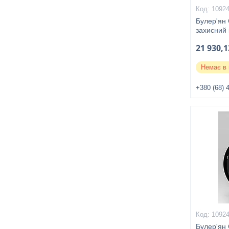
1092
Булер'ян 
захисний
21 930,1
Немає в 
+380 (68) 
1092
Булер'ян 