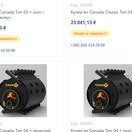
43
109244
Canada Тип 03 + скло і
Булер'ян Canada Classic Тип 0
 кожух
23 041,13 ₴
3 ₴
Немає в наявності
наявності
+380 (68) 418-28-98
418-28-98
46
109247
Canada Тип 04 + захисний
Булер'ян Canada Тип 04 + скло 