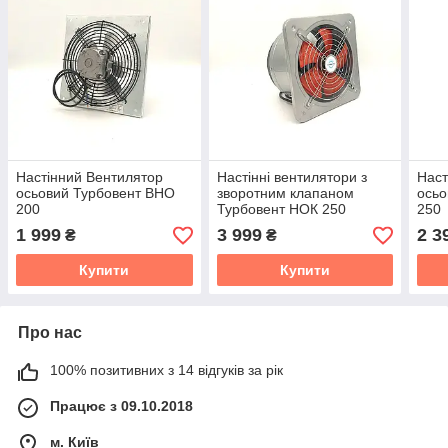
Настінний Вентилятор
Настінні вентилятори з
Наст
осьовий Турбовент ВНО
зворотним клапаном
осьо
200
Турбовент НОК 250
250
1 999
3 999
2 3
₴
₴
Купити
Купити
Про нас
100% позитивних з 14 відгуків за рік
Працює з 09.10.2018
м. Київ