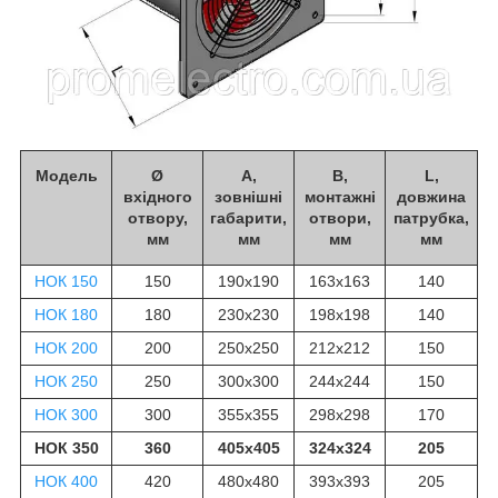
Модель
Ø
А,
В,
L,
вхідного
зовнішні
монтажні
довжина
отвору,
габарити,
отвори,
патрубка,
мм
мм
мм
мм
НОК 150
150
190х190
163х163
140
НОК 180
180
230х230
198х198
140
НОК 200
200
250х250
212х212
150
НОК 250
250
300х300
244х244
150
НОК 300
300
355х355
298х298
170
НОК 350
360
405х405
324х324
205
НОК 400
420
480х480
393х393
205