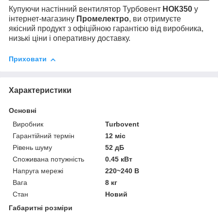
Купуючи настінний вентилятор Турбовент
НОК350
у
інтернет-магазину
Промелектро
, ви отримуєте
якісний продукт з офіційною гарантією від виробника,
низькі ціни і оперативну доставку.
Приховати
Характеристики
Основні
Виробник
Turbovent
Гарантійний термін
12 міс
Рівень шуму
52 дБ
Споживана потужність
0.45 кВт
Напруга мережі
220~240 В
Вага
8 кг
Стан
Новий
Габаритні розміри