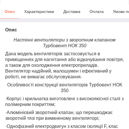
Опис
Характеристики
Доставка
Оплата
Умови п
Опис
Настінні вентилятори з зворотним клапаном
Турбовент НОК 350
Дана модель вентиляторів застосовується в
приміщеннях для нагнітання або відкачування повітря,
а також для охолодження електроприладів.
Вентилятор надійний, малошумен і ефективний у
роботі, не вимагає обслуговування.
Особливості конструкції вентиляторів Турбовент НОК
350
·Корпус і крильчатка виготовлені з високоякісної сталі з
полімерним покриттям;
·Алюмінієвий зворотний клапан, що перешкоджає
зворотній тязі при вимкненому вентиляторі;
·Однофазний електродвигун з класом ізоляції F, клас