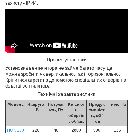
захисту - IP 44.
Процес установки
Установка вентилятора не займе багато часу, це
можна зробити як вертикально, так і горизонтально.
Кріпитися агрегат з допомогою спеціальних отворів на
фланці вентилятора.
Технічні характеристики
Модель
Напруга
Потужні
Кількіст
Продук
Тиск, Па
, В
сть, Вт
ь
тивніст
обертів
ь, м
3
/
, об/хв.
год
НОК 150
220
40
2800
900
135