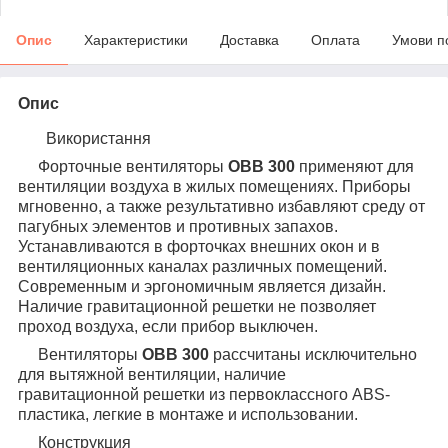
Опис
Характеристики
Доставка
Оплата
Умови п
Опис
Використання
Форточные вентиляторы
ОВВ 300
применяют для
вентиляции воздуха в жилых помещениях. Приборы
мгновенно, а также результативно избавляют среду от
пагубных элементов и противных запахов.
Устанавливаются в форточках внешних окон и в
вентиляционных каналах различных помещений.
Современным и эргономичным является дизайн.
Наличие гравитационной решетки не позволяет
проход воздуха, если прибор выключен.
Вентиляторы
ОВВ 300
рассчитаны исключительно
для вытяжной вентиляции, наличие
гравитационной решетки из первоклассного ABS-
пластика, легкие в монтаже и использовании.
Конструкция