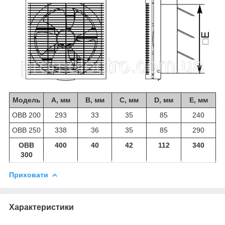
Модель
А, мм
B, мм
C, мм
D, мм
E, мм
ОВВ 200
293
33
35
85
240
ОВВ 250
338
36
35
85
290
ОВВ
400
40
42
112
340
300
Приховати
Характеристики