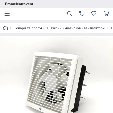
Promelectrovent
Товари та послуги
Віконні (кватиркові) вентилятори
О