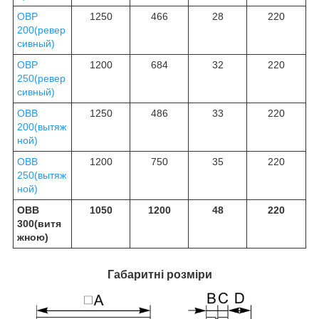
ОВР
1250
466
28
220
200(ревер
сивный)
ОВР
1200
684
32
220
250(ревер
сивный)
ОВВ
1250
486
33
220
200(вытяж
ной)
ОВВ
1200
750
35
220
250(вытяж
ной)
ОВВ
1050
1200
48
220
300(витя
жною)
Габаритні розміри