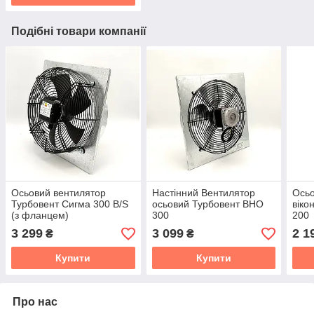
Подібні товари компанії
Осьовий вентилятор
Настінний Вентилятор
Осьо
Турбовент Сигма 300 B/S
осьовий Турбовент ВНО
віко
(з фланцем)
300
200
3 299
3 099
2 1
₴
₴
Купити
Купити
Про нас