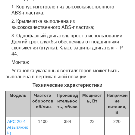
Корпус изготовлен из высококачественного
ABS-пластика;
Крыльчатка выполнена из
высококачественного ABS-пластика;
Однофазный двигатель прост в использовании.
Долгий срок службы обеспечивают подшипники
скольжения (втулка). Класс защиты двигателя - IP
44.
Монтаж
Установка указанных вентиляторов может быть
выполнена в вертикальной позиции.
Технические характеристики
Модель
Частота
Производ
Мощност
Напряжен
оборотов
ительнос
ь, Вт
ие
, об/мин.
ть, м³/час
питания,
В
APC 20-4-
1400
384
23
220
A(вытяжно
й)