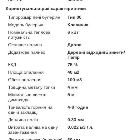
Користувальницькі характеристики
Типорозмір печі булер'ян
Тип 00
Модель булерьян
Класична
Номінальна теплова
6 кВт
потужність
Основне паливо
Дрова
Додаткове паливо
Деревні відходи/Брикети/
Папір
ККД
75 %
Площа опалення
40 м2
Обсяг опалення
100 м3
Товщина металу топки
4 мм
Мінімальна висота
5 м
димоходу
Тривалість горіння на
4-8 годин
одній закладці
Довжина полін
0.33 мм
Витрата палива на одну
0.022 м3 / л.
завантаження
Діаметр конвекційних труб
60 мм