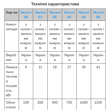
Технічні характеристики
Хар-ки
Vesuvi
Vesuvi
Vesuvi
Vesuvi
Vesuvi
Vesuvi
00
01
02
03
04
05
Компл
з
з
з
з
з
з
ектація
склом і
склом і
склом і
склом і
склом і
склом і
захисн
захисн
захисн
захисн
захисн
захисн
им
им
им
им
им
им
кожухо
кожухо
кожухо
кожухо
кожухо
кожухо
м
м
м
м
м
м
Вироб
Україн
Україн
Україн
Україн
Україн
Україн
ник
а
а
а
а
а
а
Номіна
6
11
18
27
35
41
льна
теплов
а
потужн
ість,
кВт
Обсяг
100
200
400
700
1000
1200
опале