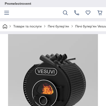
Promelectrovent
Товари та послуги
Печі булер'ян
Печі булер'ян Vesuv