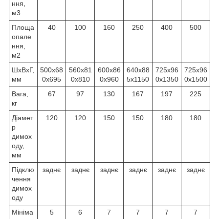
ння,
м
3
Площа
40
100
160
250
400
500
опале
ння,
м
2
ШхВхГ,
500х68
560х81
600х86
640х88
725х96
725х96
мм
0х695
0х810
0х960
5х1150
0х1350
0х1500
Вага,
67
97
130
167
197
225
кг
Діамет
120
120
150
150
180
180
р
димох
оду,
мм
Підклю
заднє
заднє
заднє
заднє
заднє
заднє
чення
димох
оду
Мініма
5
6
7
7
7
7