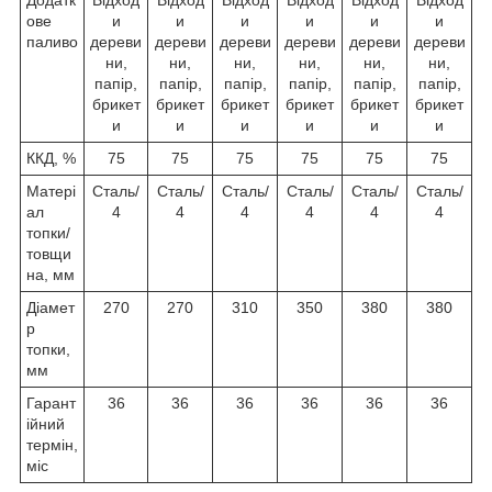
ове
и
и
и
и
и
и
паливо
дереви
дереви
дереви
дереви
дереви
дереви
ни,
ни,
ни,
ни,
ни,
ни,
папір,
папір,
папір,
папір,
папір,
папір,
брикет
брикет
брикет
брикет
брикет
брикет
и
и
и
и
и
и
ККД, %
75
75
75
75
75
75
Матері
Сталь/
Сталь/
Сталь/
Сталь/
Сталь/
Сталь/
ал
4
4
4
4
4
4
топки/
товщи
на, мм
Діамет
270
270
310
350
380
380
р
топки,
мм
Гарант
36
36
36
36
36
36
ійний
термін,
міс