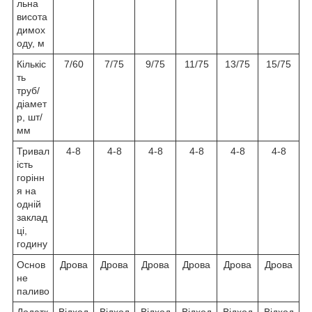
льна
висота
димох
оду, м
Кількіс
7/60
7/75
9/75
11/75
13/75
15/75
ть
труб/
діамет
р, шт/
мм
Тривал
4-8
4-8
4-8
4-8
4-8
4-8
ість
горінн
я на
одній
заклад
ці,
годину
Основ
Дрова
Дрова
Дрова
Дрова
Дрова
Дрова
не
паливо
Додатк
Відход
Відход
Відход
Відход
Відход
Відход