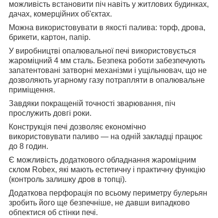
можливість встановити піч навіть у житлових будинках,
дачах, комерційних об'єктах.
Можна використовувати в якості палива: торф, дрова,
брикети, картон, папір.
У виробництві опалювальної печі використовується
жароміцний 4 мм сталь. Безпека роботи забезпечують
запатентовані затворні механізми і ущільнювач, що не
дозволяють угарному газу потрапляти в опалювальне
приміщення.
Завдяки покращеній точності зварювання, піч
прослужить довгі роки.
Конструкція печі дозволяє економічно
використовувати паливо — на одній закладці працює
до 8 годин.
Є можливість додаткового обладнання жароміцним
склом Robex, які мають естетичну і практичну функцію
(контроль залишку дров в топці).
Додаткова перфорація по всьому периметру булерьян
зробить його ще безпечніше, не давши випадково
обпектися об стінки печі.