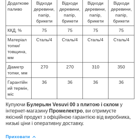
Додаткове
Відходи
Відходи
Відходи
Відходи
паливо
деревини,
деревини,
деревини,
деревини,
папір,
папір,
папір,
папір,
брикети
брикети
брикети
брикети
ККД, %
75
75
75
75
Матеріал
Сталь/4
Сталь/4
Сталь/4
Сталь/4
топки/
товщина,
мм
Діаметр
270
270
310
350
топки, мм
Гарантійн
36
36
36
36
ий термін,
міс
Купуючи
Булерьян Vesuvi 00
з плитою і склом
у
інтернет-магазину
Промелектро
, ви отримуєте
якісний продукт з офіційною гарантією від виробника,
низькі ціни і оперативну доставку.
Приховати