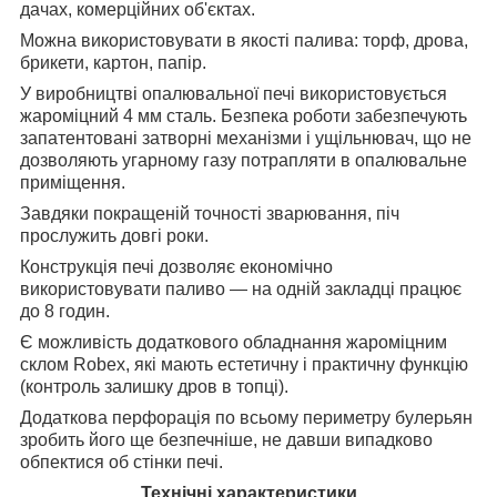
дачах, комерційних об'єктах.
Можна використовувати в якості палива: торф, дрова,
брикети, картон, папір.
У виробництві опалювальної печі використовується
жароміцний 4 мм сталь. Безпека роботи забезпечують
запатентовані затворні механізми і ущільнювач, що не
дозволяють угарному газу потрапляти в опалювальне
приміщення.
Завдяки покращеній точності зварювання, піч
прослужить довгі роки.
Конструкція печі дозволяє економічно
використовувати паливо — на одній закладці працює
до 8 годин.
Є можливість додаткового обладнання жароміцним
склом Robex, які мають естетичну і практичну функцію
(контроль залишку дров в топці).
Додаткова перфорація по всьому периметру булерьян
зробить його ще безпечніше, не давши випадково
обпектися об стінки печі.
Технічні характеристики