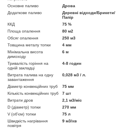
Основне паливо
Дрова
Додаткове паливо
Деревні відходи/Брикети/
Папір
ККД
75 %
Площа опалення
80 м2
Обсяг опалення
250 м3
Товщина металу топки
4 мм
Мінімальна висота
6 м
димоходу
Тривалість горіння на
4-8 годин
одній закладці
Витрата палива на одну
0,028 м3 / л.
завантаження
Діаметр конвекційних труб
75 мм
Кількість конвекційних труб
7 шт
Витрати дров
2,1 м3/міс
D (діаметр) топки
270 мм
V (об'єм) топки
75 л
Швидкість нагрівання
9 м3/хв
повітря