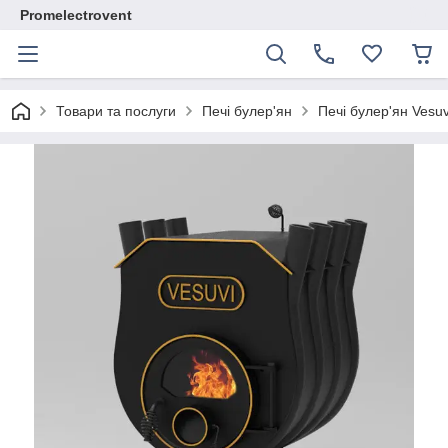
Promelectrovent
Товари та послуги
Печі булер'ян
Печі булер'ян Vesuv