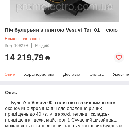
Піч булерьян з плитою Vesuvi Тип 01 + скло
Немає в наявності
Код: 109299
Роздріб
14 219,79
₴
Опис
Характеристики
Доставка
Оплата
Умови п
Опис
Булер'ян
Vesuvi 00 з плитою і захисним склом
–
економічна дров'яна піч для опалення різних
приміщень до 40 кв. м. (гаражі, теплиці, складські
приміщення, цехи, майстерні). Сучасний дизайн дає
можливість встановити піч навіть у житлових будинках,