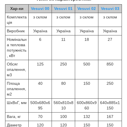
Хар-ки
Vesuvi 00
Vesuvi 01
Vesuvi 02
Vesuvi 03
Комплекта
з склом
з склом
з склом
з склом
ція
Виробник
Україна
Україна
Україна
Україна
Номінальн
6
11
18
27
а теплова
потужність
, кВт
Обсяг
125
250
500
850
опалення,
м
3
Площа
40
80
150
250
опалення,
м
2
ШхВхГ, мм
500х680х6
560х810х8
600х860х9
640х885х1
95
10
60
150
Вага, кг
70
100
132
167
Діаметр
120
120
150
150