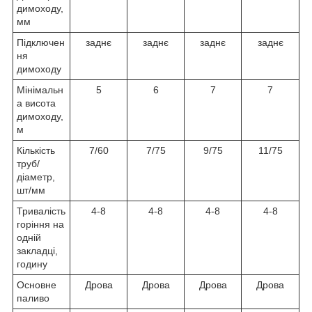
димоходу,
мм
Підключен
заднє
заднє
заднє
заднє
ня
димоходу
Мінімальн
5
6
7
7
а висота
димоходу,
м
Кількість
7/60
7/75
9/75
11/75
труб/
діаметр,
шт/мм
Тривалість
4-8
4-8
4-8
4-8
горіння на
одній
закладці,
годину
Основне
Дрова
Дрова
Дрова
Дрова
паливо