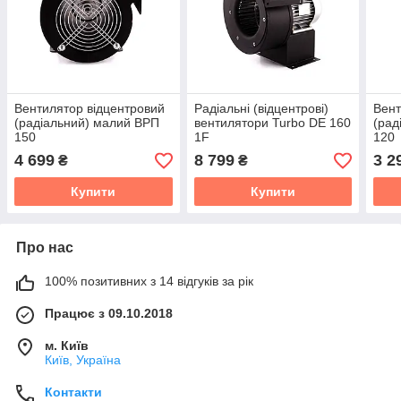
Вентилятор відцентровий
Радіальні (відцентрові)
Вент
(радіальний) малий ВРП
вентилятори Turbo DE 160
(рад
150
1F
120
4 699
8 799
3 2
₴
₴
Купити
Купити
Про нас
100% позитивних з 14 відгуків за рік
Працює з 09.10.2018
м. Київ
Київ, Україна
Контакти