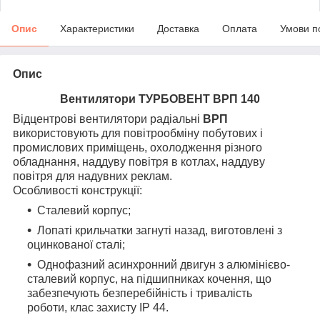
Опис
Характеристики
Доставка
Оплата
Умови п
Опис
Вентилятори ТУРБОВЕНТ ВРП 140
Відцентрові вентилятори радіальні
ВРП
використовують для повітрообміну побутових і
промислових приміщень, охолодження різного
обладнання, наддуву повітря в котлах, наддуву
повітря для надувних реклам.
Особливості конструкції:
Сталевий корпус;
Лопаті крильчатки загнуті назад, виготовлені з
оцинкованої сталі;
Однофазний асинхронний двигун з алюмінієво-
сталевий корпус, на підшипниках кочення, що
забезпечують безперебійність і тривалість
роботи, клас захисту IP 44.