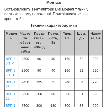
Монтаж
Встановлюють вентилятори цієї моделі тільки у
вертикальному положенні. Прикріплюються на
кронштейні.
Технічні характеристики
Модел
Часто
Проду
Потуж
Тиск,
Шум,
Напру
ь
та
ктивні
ність,
Па
дБ
га, Вт
оберт
сть,
Вт
ання,
м3/год
об/хв
ВРП-8
2500
90
40
160
52
220
0/1 М
ВРП-8
2500
90
40
160
52
220
0/1 П
ВРП-1
2450
195
35
240
54
220
08
ВРП-1
2350
260
80
290
61
220
20
ВРП-1
2600
300
180
300
63
220