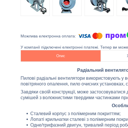
У компанії підключені електронні платежі. Тепер ви мож
Опис
Радіальний вентилят
Пилові радіальні вентилятори використовують у в
повітряного опалення, пило очисних установках, 
Завдяки своїй конструкції, може застосовуватися д
сумішей з волокнистими твердими частинками при
Особли
Сталевий корпус з полімерним покриттям;
Лопаті крильчатки сталеві з полімерним покр
Одне/трифазний двигун, тривалий період роб