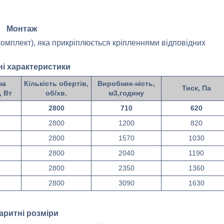
Монтаж
омплект), яка прикріплюється кріпленнями відповідних
ні характеристики
на
Кількість обертів,
Виробник-ність,
Тиск, Па
, Вт
об/хв.
м3,годину
2800
710
620
2800
1200
820
2800
1570
1030
2800
2040
1190
2800
2350
1360
2800
3090
1630
аритні розміри