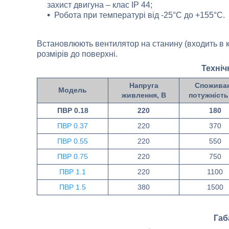
захист двигуна – клас IP 44;
Робота при температурі від -25°С до +155°С.
Встановлюють вентилятор на станину (входить в к
розмірів до поверхні.
Техніч
Напруга
Спожива
Модель
живлення, В
потужність
ПВР 0.18
220
180
ПВР 0.37
220
370
ПВР 0.55
220
550
ПВР 0.75
220
750
ПВР 1.1
220
1100
ПВР 1.5
380
1500
Габ