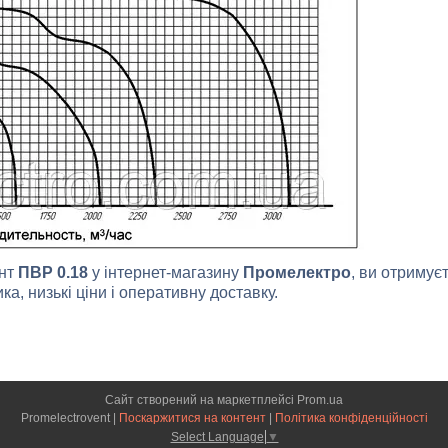
ент
ПВР 0.18
у інтернет-магазину
Промелектро
, ви отримує
а, низькі ціни і оперативну доставку.
Сайт створений на маркетплейсі
Prom.ua
Promelectrovent |
Поскаржитися на контент
|
Політика конфіденційності
Select Language
▼