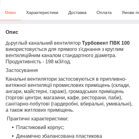
Опис
Характеристики
Доставка
Оплата
Умови п
Опис
руглый канальний вентилятор
Турбовент ПВК 100
До
використовується для прямого з'єднання з круглим
вентиляційним каналом стандартного діаметра.
Продуктивність - 198 м3/год.
Застосування
Канальні вентилятори застосовуються в припливно-
витяжної вентиляції промислових приміщень (склади,
ангари, майстерні, гаражі), громадських приміщень
(торгові центри, магазини, кафе, ресторани, паби),
санітарно-побутові (гардеробні, вбиральні, умивальні),
а також житлових приміщень.
Практичні характеристики:
Пластиковий корпус;
Динамічно збалансована пластикова