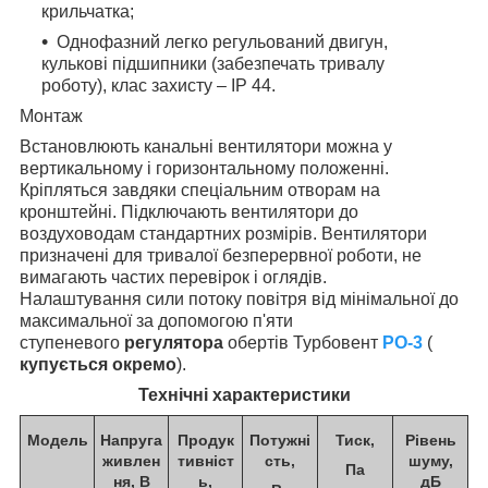
крильчатка;
Однофазний легко регульований двигун,
кулькові підшипники (забезпечать тривалу
роботу), клас захисту – IP 44.
Монтаж
Встановлюють канальні вентилятори можна у
вертикальному і горизонтальному положенні.
Кріпляться завдяки спеціальним отворам на
кронштейні. Підключають вентилятори до
воздуховодам стандартних розмірів. Вентилятори
призначені для тривалої безперервної роботи, не
вимагають частих перевірок і оглядів.
Налаштування сили потоку повітря від мінімальної до
максимальної за допомогою п'яти
ступеневого
регулятора
обертів Турбовент
РО-3
(
купується окремо
).
Технічні характеристики
Модель
Напруга
Продук
Потужні
Тиск,
Рівень
живлен
тивніст
сть,
шуму,
Па
ня, В
ь,
дБ