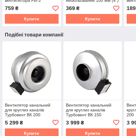
вентилятора РВ-3
неізольований 100 мм (4")
вент
759
369
189
₴
₴
Купити
Купити
Подібні товари компанії
Вентилятор канальний
Вентилятор канальний
Вент
для круглих каналів
для круглих каналів
круг
Турбовент ВК 200
Турбовент ВК 150
200
5 299
3 999
3 9
₴
₴
Купити
Купити