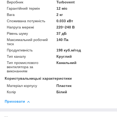
Виробник
Turbovent
Гарантійний термін
12 міс
Вага
2 кг
Споживана потужність
0.033 кВт
Напруга мережі
220~240 В
Рівень шуму
37 дБ
Максимальний робочий
140 Па
тиск
Продуктивність
198 куб.м/год
Тип каналу
Круглий
Тип промислового
Канальний
вентилятора за
виконанням
Користувальницькі характеристики
Матеріал корпусу
Пластик
Колір
Білий
Приховати