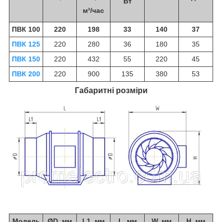
Вт
м³/час
ПВК 100
220
198
33
140
37
ПВК 125
220
280
36
180
35
ПВК 150
220
432
55
220
45
ПВК 200
220
900
135
380
53
Габаритні розміри
Модель
ØD, мм
L1, мм
L, мм
W, мм
H, мм