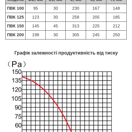
ПВК 100
95
30
230
167
148
ПВК 125
123
30
258
205
185
ПВК 150
145
45
313
225
212
ПВК 200
198
30
305
245
250
Графік залежності продуктивність від тиску