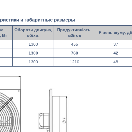
еристики и габаритные размеры
на
Обороти двигуна,
Продуктивність,
Рівень шуму, д
, Вт
об/хв.
м3/год
1300
455
37
1300
760
42
1300
1210
48