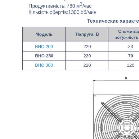
3
Продуктивність: 760 м
/час
Кількість обертів:1300 об/мин
Технические характ
Спожива
Модель
Напруга, В
потужність
ВНО 200
220
33
ВНО 250
220
70
ВНО 300
220
120