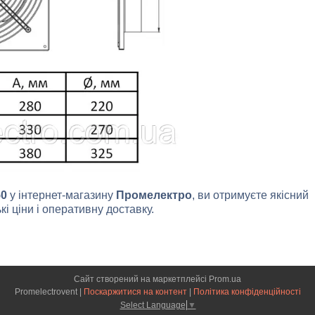
50
у інтернет-магазину
Промелектро
, ви отримуєте якісний
кі ціни і оперативну доставку.
Сайт створений на маркетплейсі
Prom.ua
Promelectrovent |
Поскаржитися на контент
|
Політика конфіденційності
Select Language
▼