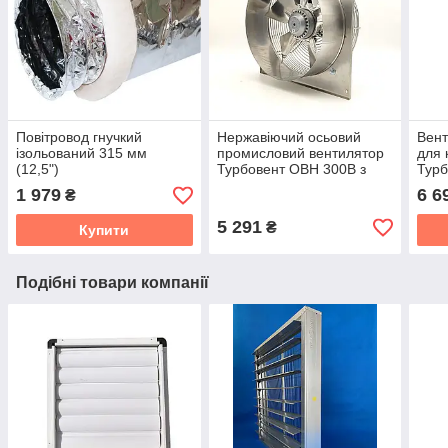
Повітровод гнучкий
Нержавіючий осьовий
Вент
ізольований 315 мм
промисловий вентилятор
для 
(12,5")
Турбовент ОВН 300В з
Турб
нержавіючим фланцем
1 979
6 6
₴
5 291
₴
Купити
Подібні товари компанії