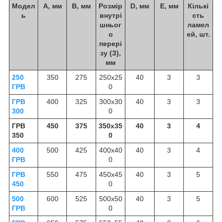
Модел
А, мм
В, мм
Розмір
D, мм
Е, мм
Кількі
ь
внутрі
сть
шньог
ламел
о
ей, шт.
перері
зу (З),
мм
250
350
275
250х25
40
3
3
ГРВ
0
ГРВ
400
325
300х30
40
3
3
300
0
ГРВ
450
375
350х35
40
3
4
350
0
400
500
425
400х40
40
3
4
ГРВ
0
ГРВ
550
475
450х45
40
3
5
450
0
500
600
525
500х50
40
3
5
ГРВ
0