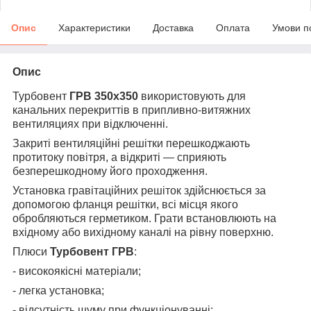
Опис
Характеристики
Доставка
Оплата
Умови п
Опис
Турбовент
ГРВ 350х350
використовують для
канальних перекриттів в припливно-витяжних
вентиляциях при відключенні.
Закриті вентиляційні решітки перешкоджають
протитоку повітря, а відкриті — сприяють
безперешкодному його проходження.
Установка гравітаційних решіток здійснюється за
допомогою фланця решітки, всі місця якого
обробляються герметиком. Грати встановлюють на
вхідному або вихідному каналі на рівну поверхню.
Плюси
Турбовент ГРВ
:
- високоякісні матеріали;
- легка установка;
- відсутність шуму при функціонуванні;