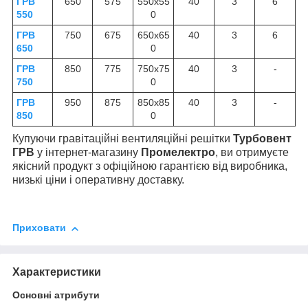
ГРВ
650
575
550х55
40
3
6
550
0
ГРВ
750
675
650х65
40
3
6
650
0
ГРВ
850
775
750х75
40
3
-
750
0
ГРВ
950
875
850х85
40
3
-
850
0
Купуючи гравітаційні вентиляційні решітки
Турбовент
ГРВ
у інтернет-магазину
Промелектро
, ви отримуєте
якісний продукт з офіційною гарантією від виробника,
низькі ціни і оперативну доставку.
Приховати
Характеристики
Основні атрибути