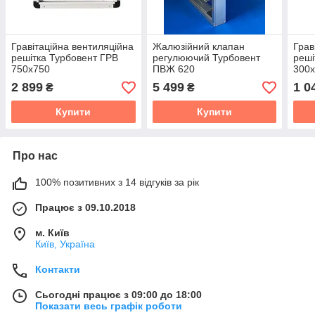
Гравітаційна вентиляційна
Жалюзійний клапан
Грав
решітка Турбовент ГРВ
регулюючий Турбовент
реші
750х750
ПВЖ 620
300
2 899
5 499
1 0
₴
₴
Купити
Купити
Про нас
100% позитивних з 14 відгуків за рік
Працює з 09.10.2018
м. Київ
Київ, Україна
Контакти
Сьогодні працює з 09:00 до 18:00
Показати весь графік роботи