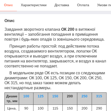
Опис
Характеристики
Доставка
Оплата
Умови п
Опис
Завдання зворотного клапана
ОК 200
в витяжної
вентиляції – запобігання попадання в приміщення
повітря і будь-яких опадів із зовнішнього середовища.
Принцип работы простой: под действием потока
воздуха, создаваемого вентилятором, лопатки ОК
открываются и выводят воздух, а при отключении
питания на вентилятор, закрываются, и воздух в канал
соответственно не попадает.
В модельном ряде ОК есть позиции со следующими
диаметрами: ОК 100, ОК 125, ОК 150, ОК 200, ОК 250,
ОК 315, но под заказ также можем делать
нестандартные размеры.
Д
иаме
100
125
150
200
250
315
тр, мм
Цена,
90
100
115
150
200
290