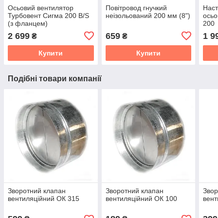
Осьовий вентилятор
Повітровод гнучкий
Наст
Турбовент Сигма 200 B/S
неізольований 200 мм (8")
осьо
(з фланцем)
200
2 699
659
1 9
₴
₴
Купити
Купити
Подібні товари компанії
Зворотний клапан
Зворотний клапан
Звор
вентиляційний ОК 315
вентиляційний ОК 100
вент