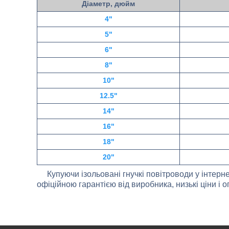
Діаметр, дюйм
4"
5"
6"
8"
10"
12.5"
14"
16"
18"
20"
Купуючи ізольовані гнучкі повітроводи у інтерн
офіційною гарантією від виробника, низькі ціни і 