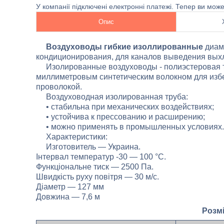
У компанії підключені електронні платежі. Тепер ви мож
Опис
Воздуховоды гибкие
изоллированные
диам
кондиционирования, для каналов выведения вых
Изолированные воздуховоды - полиэстеровая тр
миллиметровым синтетическим волокном для изб
проволокой.
Воздуховодная изолированная труба:
• стабильна при механических воздействиях;
• устойчива к прессованию и расширению;
• можно применять в промышленных условиях.
Характеристики:
Изготовитель — Украина.
Інтервал температур -30 — 100 °С.
Функціональне тиск — 2500 Па.
Швидкість руху повітря — 30 м/с.
Діаметр — 127 мм
Довжина — 7,6 м
Розмі