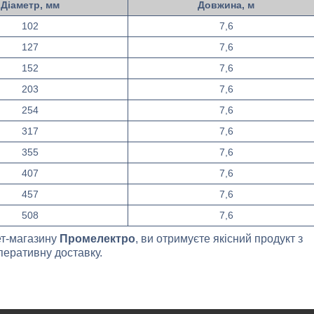
Діаметр, мм
Довжина, м
102
7,6
127
7,6
152
7,6
203
7,6
254
7,6
317
7,6
355
7,6
407
7,6
457
7,6
508
7,6
ет-магазину
Промелектро
, ви отримуєте якісний продукт з
оперативну доставку.