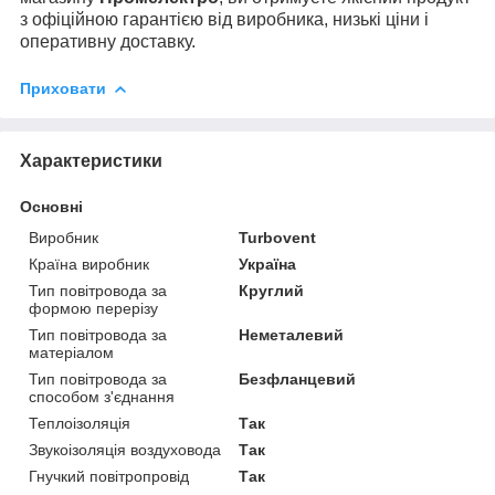
з офіційною гарантією від виробника, низькі ціни і
оперативну доставку.
Приховати
Характеристики
Основні
Виробник
Turbovent
Країна виробник
Україна
Тип повітровода за
Круглий
формою перерізу
Тип повітровода за
Неметалевий
матеріалом
Тип повітровода за
Безфланцевий
способом з'єднання
Теплоізоляція
Так
Звукоізоляція воздуховода
Так
Гнучкий повітропровід
Так