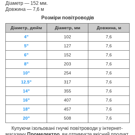
Діаметр — 152 мм.
Довжина — 7,6 м
Розміри повітроводів
Діаметр, дюйм
Діаметр, мм
Довжина, м
4"
102
7,6
5"
127
7,6
6"
152
7,6
8"
203
7,6
10"
254
7,6
12.5"
317
7,6
14"
355
7,6
16"
407
7,6
18"
457
7,6
20"
508
7,6
Купуючи ізольовані гнучкі повітроводи у інтернет-
магазину
Промелектро
, ви отримуєте якісний продукт