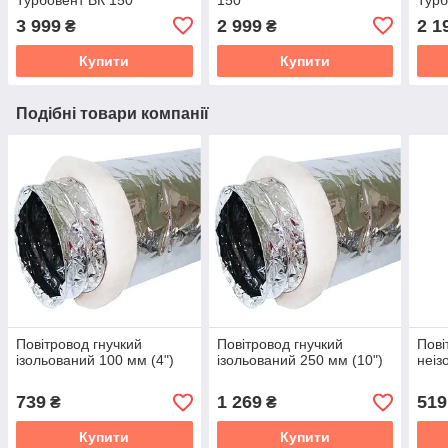
3 999
2 999
2 1
₴
₴
Купити
Купити
Подібні товари компанії
Повітровод гнучкий
Повітровод гнучкий
Пові
ізольований 100 мм (4")
ізольований 250 мм (10")
неіз
739
1 269
519
₴
₴
Купити
Купити