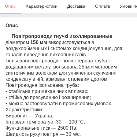
Опис
Характеристики
Доставка
Оплата
Умови п
Опис
Повітропроводи гнучкі
изоллированные
діаметром
150 мм
використовуються в
воздухообменных і системах кондиціонування, для
каналів виведення вихлопних газів.
Ізольовані повітроводи - поліестерова труба з
додаванням металу, ізольована 25-міліметровим
синтетичним волокном для уникнення скупчення
конденсату в ній, армовані сталевим дротом.
Повітроводна ізольована труба:
• стабільна при механічних впливах;
• стійка до пресуванню і розширення;
• можна застосовувати в промислових умовах.
Характеристики:
Виробник — Україна.
Інтервал температур -30 — 100 °С.
Функціональне тиск — 2500 Па.
Швидкість руху повітря — 30 м/с.