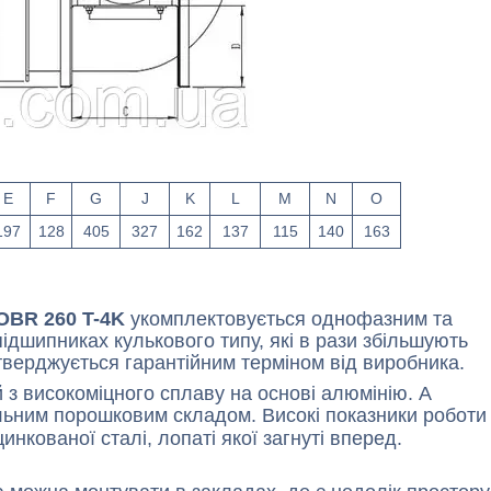
E
F
G
J
K
L
M
N
O
197
128
405
327
162
137
115
140
163
OBR 260 T-4K
укомплектовується однофазним та
дшипниках кулькового типу, які в рази збільшують
ідтверджується гарантійним терміном від виробника.
 з високоміцного сплаву на основі алюмінію. А
альним порошковим складом. Високі показники роботи
инкованої сталі, лопаті якої загнуті вперед.