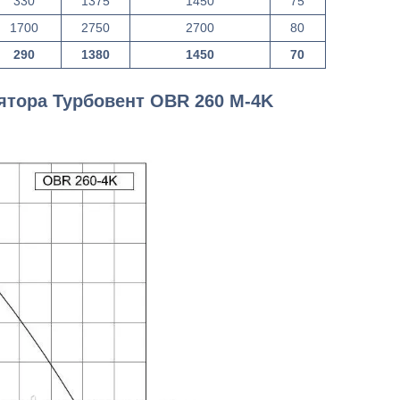
330
1375
1450
75
1700
2750
2700
80
290
1380
1450
70
ятора Турбовент OBR 260 M-4K