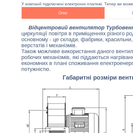
У компанії підключені електронні платежі. Тепер ви мож
Опис
Відцентровий вентилятор
Турбовен
циркуляції повітря в приміщеннях різного ро
основному - це склади, фабрики, красильни,
верстатів і механізмів.
Також можливе використання даного вентил
робочих механізмів, які піддаються нагріва
економних в плані споживання електроенерг
потужністю.
Габаритні розміри вен