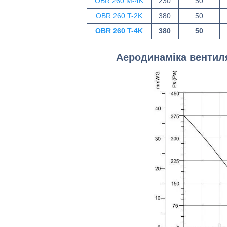
OBR 260 M-4K
230
50
OBR 260 T-2K
380
50
OBR 260 T-4K
380
50
Аеродинаміка вентил