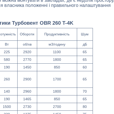
ю можна монтувати в закладах, де є недолік простору
ля власника положенні і правильного налаштування
стики
Турбовент
OBR 260
T
-4K
отужність
Обороти
Продуктивність
Шум
Вт
об/хв
м3/годину
дБ
225
2920
1100
65
580
2770
1800
65
190
1450
850
60
260
2900
1700
65
140
2960
1800
70
190
1465
850
65
1500
2730
2700
80