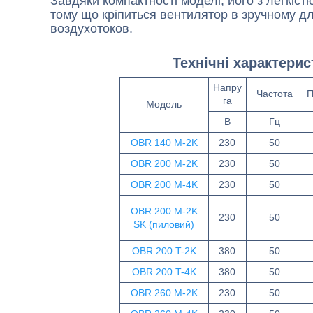
Завдяки компактності моделі, його з легкіст
тому що кріпиться вентилятор в зручному д
воздухотоков.
Технічні характери
Напру
Частота
П
га
Модель
B
Гц
OBR 140 M-2K
230
50
OBR 200 M-2K
230
50
OBR 200 M-4K
230
50
OBR 200 M-2K
230
50
SK (пиловий)
OBR 200 T-2K
380
50
OBR 200 T-4K
380
50
OBR 260 M-2K
230
50