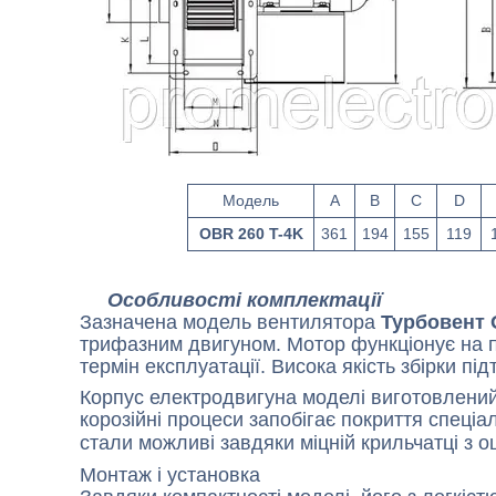
Модель
A
B
C
D
OBR 260 T-4K
361
194
155
119
Особливості комплектації
Зазначена модель вентилятора
Турбовент 
трифазним двигуном. Мотор функціонує на пі
термін експлуатації. Висока якість збірки п
Корпус електродвигуна моделі виготовлений
корозійні процеси запобігає покриття спеці
стали можливі завдяки міцній крильчатці з оц
Монтаж і установка