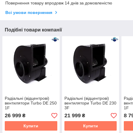
Повернення товару впродовж 14 днів за домовленістю
Всі умови повернення
Подібні товари компанії
Радіальні (відцентрові)
Радіальні (відцентрові)
Раді
вентилятори Turbo DE 250
вентилятори Turbo DE 230
вент
1F
3F
1F
26 999
21 999
8 7
₴
₴
Купити
Купити