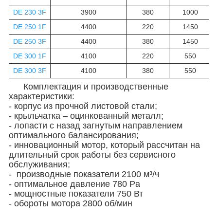
DE 230 3F
3900
380
1000
DE 250 1F
4400
220
1450
DE 250 3F
4400
380
1450
DE 300 1F
4100
220
550
DE 300 3F
4100
380
550
Комплектация и производственные
характеристики:
- корпус из прочной листовой стали;
- крыльчатка – оцинкованный металл;
- лопасти с назад загнутым направлением
оптимального балансирования;
- инновационный мотор, который рассчитан на
длительный срок работы без сервисного
обслуживания;
- производные показатели 2100 м³/ч
- оптимальное давление 780 Pa
- мощностные показатели 750 Вт
- обороты мотора 2800 об/мин