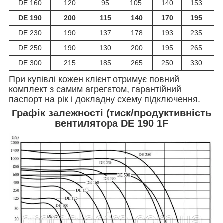
DE 160
120
95
105
140
153
DE 190
200
115
140
170
195
DE 230
190
137
178
193
235
DE 250
190
130
200
195
265
DE 300
215
185
265
250
330
При купівлі кожен клієнт отримує повний
комплект з самим агрегатом, гарантійний
паспорт на рік і докладну схему підключення.
Графік залежності (тиск/продуктивність
вентилятора DE 190 1F