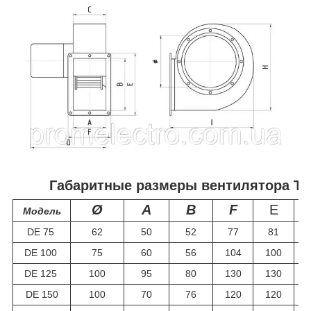
Габаритные размеры вентилятора Tur
Ø
A
B
F
E
Модель
DE 75
62
50
52
77
81
DE 100
75
60
56
104
100
DE 125
100
95
80
130
130
DE 150
100
70
76
120
120