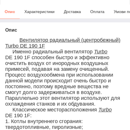
Опис
Характеристики
Доставка
Оплата
Умови п
Опис
Вентилятор радиальный (центробежный)
Turbo DE 190 1F
Именно радиальный вентилятор
Turbo
DE 190 1F способен быстро и эффективно
очистить воздух от инородных воздушных
примесей, подавая на замену очищенный.
Процесс воздухообмена при использовании
данной модели происходит очень быстро и
постоянно, поэтому вредные вещества не
смогут долго задерживаться в воздухе.
Параллельно этот вентилятор используют для
охлаждения станков и их обдувания.
Классическое месторасположения
Turbo
DE 190 1F:
1. Котлы внутреннего сгорания:
твердотопливные, пиролизные;