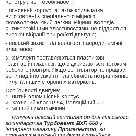
Конструктивні особливості:
- основний корпус, а також крильчатка
виготовлені з спеціального міцного
скловолокна, який легкий, міцний, володіє
антикорозійними властивостями, не піддається
високої вібрації при роботі двигуна;
- високий захист від вологості і аеродинамічні
властивості
У комплекті поставляються пластикові
гравітаційні жалюзі, що відкриваються потоком
робочого повітря. Якщо вентилятор не працює,
вони надійно закриті і запобігають потраплянню
пилу та інших сторонніх матеріалів.
Особливості двигуна:
1. Литий алюмінієвий Корпус
2. Захисний клас IP 54, ізоляційний – F
3. Міцний і економічний
Купуючи осьовий вентилятор для сільського
господарства
Турбовент ВХП 660
у
інтернет-магазину
Промелектро
, ви
отримуєте якісний продукт з офіційною