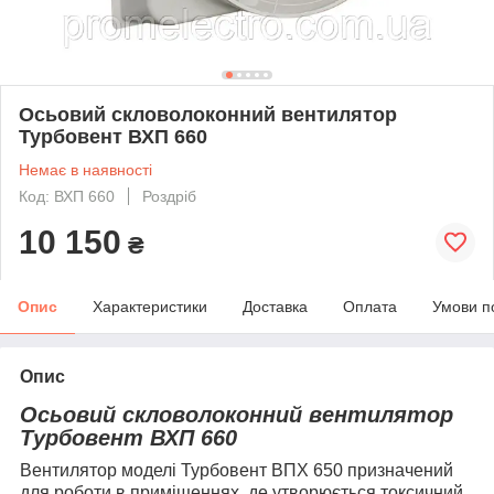
Осьовий скловолоконний вентилятор
Турбовент ВХП 660
Немає в наявності
Код: ВХП 660
Роздріб
10 150
₴
Опис
Характеристики
Доставка
Оплата
Умови п
Опис
Осьовий скловолоконний вентилятор
Турбовент ВХП 660
Вентилятор моделі Турбовент ВПХ 650 призначений
для роботи в приміщеннях, де утворюється токсичний