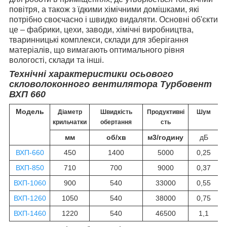
повітря, а також з їдкими хімічними домішками, які
потрібно своєчасно і швидко видаляти. Основні об'єкти
це – фабрики, цехи, заводи, хімічні виробництва,
тваринницькі комплекси, склади для зберігання
матеріалів, що вимагають оптимального рівня
вологості, склади та інші.
Технічні характеристики осьового
скловолоконного вентилятора Турбовент
ВХП 660
Модель
Діаметр
Швидкість
Продуктивні
Шум
крильчатки
обертання
сть
мм
об/хв
м3/годину
дБ
ВХП-660
450
1400
5000
0,25
ВХП-850
710
700
9000
0,37
ВХП-1060
900
540
33000
0,55
ВХП-1260
1050
540
38000
0,75
ВХП-1460
1220
540
46500
1,1