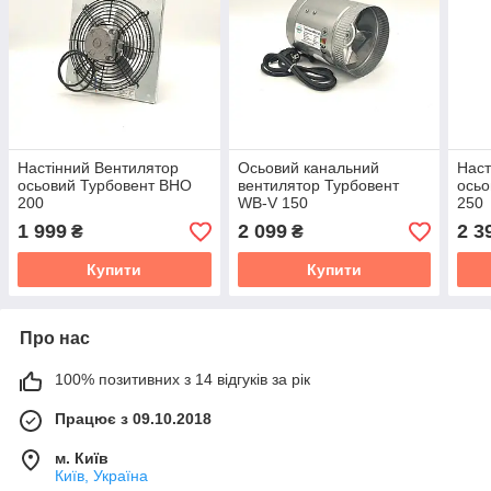
Настінний Вентилятор
Осьовий канальний
Наст
осьовий Турбовент ВНО
вентилятор Турбовент
осьо
200
WB-V 150
250
1 999
2 099
2 3
₴
₴
Купити
Купити
Про нас
100% позитивних з 14 відгуків за рік
Працює з 09.10.2018
м. Київ
Київ, Україна