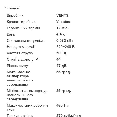
Основні
Виробник
VENTS
Країна виробник
Україна
Гарантійний термін
12 міс
Вага
4.4 кг
Споживана потужність
0.073 кВт
Напруга мережі
220~240 В
Частота струму
50 Гц
Ступінь захисту IP
44
Рівень шуму
47 дБ
Максимальна
55 град.
температура
навколишнього
середовища
Мінімальна температура
25 град.
навколишнього
середовища
Максимальний робочий
460 Па
тиск
Продуктивність
270 куб.м/год