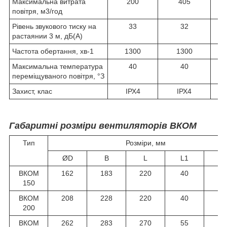
Максимальна витрата
200
405
повітря, м
3
/год
Рівень звукового тиску на
33
32
растаянии 3 м, дБ(А)
Частота обертання, хв
-1
1300
1300
Максимальна температура
40
40
переміщуваного повітря, °З
Захист, клас
ІРХ4
ІРХ4
Габаритні розміри вентиляторів ВКОМ
Тип
Розміри, мм
ØD
B
L
L1
L
ВКОМ
162
183
220
40
3
150
ВКОМ
208
228
220
40
3
200
ВКОМ
262
283
270
55
3