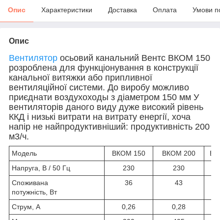
Опис
Характеристики
Доставка
Оплата
Умови п
Опис
Вентилятор
осьовий канальний Вентс ВКОМ 150
розроблена для функціонування в конструкції
канальної витяжки або припливної
вентиляційної системи. До виробу можливо
приєднати воздухоходы з діаметром 150 мм У
вентиляторів даного виду дуже високий рівень
ККД і низькі витрати на витрату енергії, хоча
напір не найпродуктивніший: продуктивність 200
м3/ч.
Модель
ВКОМ 150
ВКОМ 200
ВК
Напруга, В / 50 Гц
230
230
Споживана
36
43
потужність, Вт
Струм, А
0,26
0,28