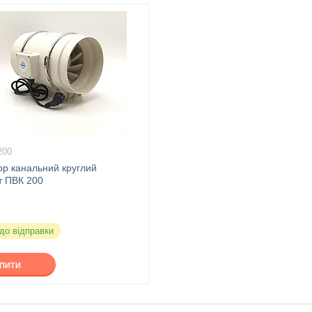
200
ор канальний круглий
т ПВК 200
 до відправки
УПИТИ