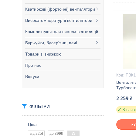
Кватиркові (форточні) вентилятори
Високотемпературні вентилятори
Комплектуючі для систем вентиляції
Буржуйки, булер'яни, печі
Товари зі знижкою
Про нас
ПВК1
Відгуки
Вентилят
Турбовен
2 259 ₴
ФІЛЬТРИ
В наяв
Ціна
К