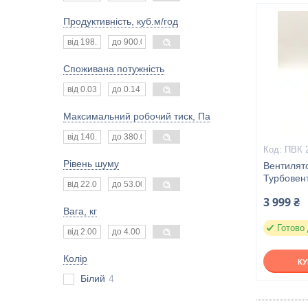
Продуктивність, куб.м/год
Споживана потужність
Максимальний робочий тиск, Па
ПВК 
Рівень шуму
Вентилят
Турбовен
3 999 ₴
Вага, кг
Готово
Колір
К
Білий
4