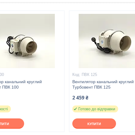
00
ПВК 125
ор канальний круглий
Вентилятор канальний круглий
т ПВК 100
Турбовент ПВК 125
2 459 ₴
ності
Готово до відправки
УПИТИ
КУПИТИ