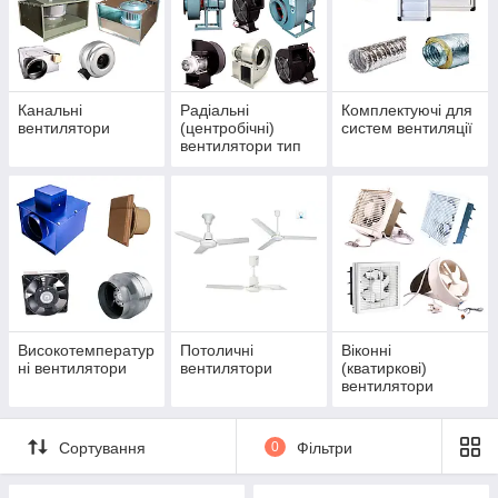
Канальні
Радіальні
Комплектуючі для
вентилятори
(центробічні)
систем вентиляції
вентилятори тип
"Равлик"
Високотемператур
Потоличні
Віконні
ні вентилятори
вентилятори
(кватиркові)
вентилятори
Сортування
0
Фільтри