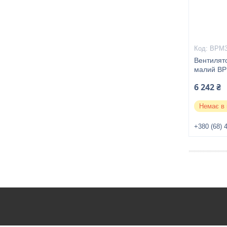
ВРМ3
Вентилято
малий ВР
6 242 ₴
Немає в 
+380 (68) 