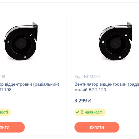
08
ВРМ120
р відцентровий (радіальний)
Вентилятор відцентровий (раді
П 108
малий ВРП 120
3 299 ₴
ності
В наявності
УПИТИ
КУПИТИ