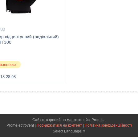
00
р відцентровий (радіальний)
П 300
наявності
418-28-98
Сайт створений на маркетплейсі
Prom.ua
Promelectrovent |
Поскаржитися на контент
|
Політика конфіденційності
Select Language
▼