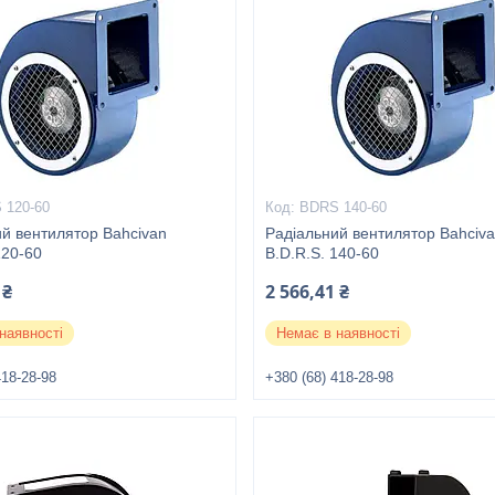
 120-60
BDRS 140-60
й вентилятор Bahcivan
Радіальний вентилятор Bahciv
120-60
B.D.R.S. 140-60
 ₴
2 566,41 ₴
наявності
Немає в наявності
418-28-98
+380 (68) 418-28-98