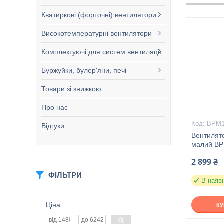
Кватиркові (форточні) вентилятори
Високотемпературні вентилятори
Комплектуючі для систем вентиляції
Буржуйки, булер'яни, печі
Товари зі знижкою
Про нас
ВРМ1
Відгуки
Вентилято
малий ВР
2 899 ₴
ФІЛЬТРИ
В наяв
Ціна
К