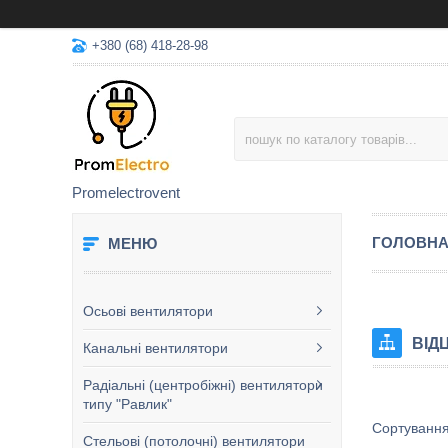
+380 (68) 418-28-98
Promelectrovent
ГОЛОВН
Осьові вентилятори
ВІД
Канальні вентилятори
Радіальні (центробіжні) вентилятори
типу "Равлик"
Стельові (потолочні) вентилятори