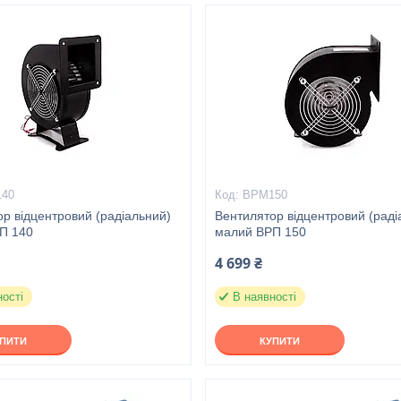
40
ВРМ150
р відцентровий (радіальний)
Вентилятор відцентровий (раді
П 140
малий ВРП 150
4 699 ₴
ності
В наявності
УПИТИ
КУПИТИ