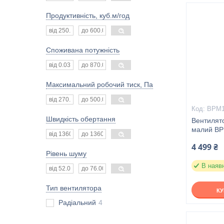
Продуктивність, куб.м/год
Споживана потужність
Максимальний робочий тиск, Па
ВРМ1
Швидкість обертання
Вентилято
малий ВР
4 499 ₴
Рівень шуму
В наяв
Тип вентилятора
К
Радіальний
4