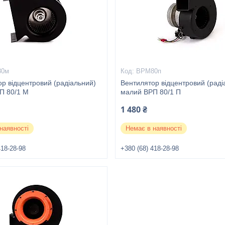
80м
ВРМ80п
р відцентровий (радіальний)
Вентилятор відцентровий (раді
П 80/1 М
малий ВРП 80/1 П
1 480 ₴
наявності
Немає в наявності
418-28-98
+380 (68) 418-28-98