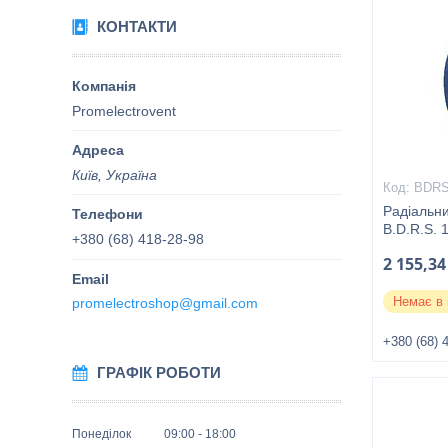
КОНТАКТИ
Promelectrovent
Київ, Україна
BDRS
Радіальни
B.D.R.S. 
+380 (68) 418-28-98
2 155,34
Немає в 
promelectroshop@gmail.com
+380 (68) 
ГРАФІК РОБОТИ
Понеділок
09:00
18:00